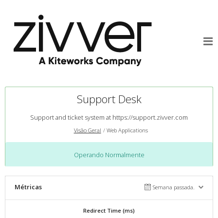
Support Desk
Support and ticket system at
https://support.zivver.com
Visão Geral
Web Applications
Operando Normalmente
Métricas
Semana passada.
Redirect Time (ms)