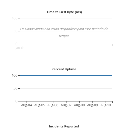
Time to First Byte (ms)
100
Os Dados ainda não estão disponíveis para esse período de
50
tempo.
0
Jan-01
Percent Uptime
100
50
0
Aug-04
Aug-05
Aug-06
Aug-07
Aug-08
Aug-09
Aug-10
Incidents Reported